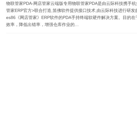
物联管家PDA-网店管家云端版专用物联管家PDA是由云际科技携手杭
管家ERP官方>联合打造,笛佛软件提供接口技术,由云际科技进行研发
P
es86《网店管家》ERP软件的PDA手持终端软硬件解决方案。目的
化
效率，降低出错率，增强仓库作业的…
P
快
P