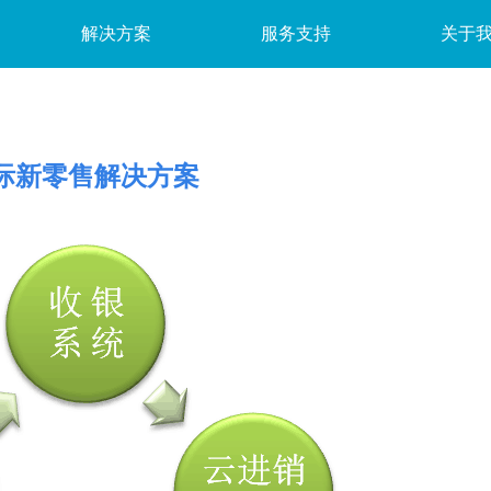
解决方案
服务支持
关于
物流、仓储
产品帮助
电商ERP对接PDA
公司信息
开发
硬
●
软件定制开发服务
产品说明书
管家婆、用友对接
公司概况
SD
●
际新零售解决方案
●
快递二维码下单寄件系统
产品图册
商派云起ERP对接
资质荣誉
开发
●
PDA软件定制开发服务
产品视频
网店管家ERP云端
发展历程
●
T80工业级IP66三防手持终端
●
PDA快递物流管理系统
最新动态
WMS仓库管理综合系统
PDA采集器在物流行业应用
行业应用
大数据API接口
自动立体货柜WMS管理系统
快递物流接口API
PDA标签管理系统
商品条码API