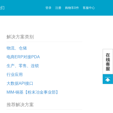
我们
登录
注册
购物车
0
件
客服中心
帮助
生产、零售、连锁
服务帮助
市场合作
件特性
CPU采用4核ARM Coretx-A53处理器64位
PDA案例
K开发包
OEE机台监控管理系统
售后服务
渠道合作
超大IPS 4.5寸显示屏，内存2+16运行流畅
解决方案类别
采用Android 7.0系统，支持多语言
PDA解决方案
工具
进销存、POS零售解决方案
社会招聘
支持一维、二维、NFC功能 WIFI 蓝牙4.0
物流、仓储
支持4G网络 FDD-LTE和TDD-LTE
版PDA解决方案
云际新零售解决方案
电商ERP对接PDA
工业三防IP66等级 防水 防尘 防摔
PDA工厂生产工序流程管理
生产、零售、连锁
行业应用
大数据API接口
MIM-铜基【粉末冶金事业部】
MIM-铜基【粉末冶金事业部】
MIM源头生产清单
推荐解决方案
铜基散热片MIM定制生产