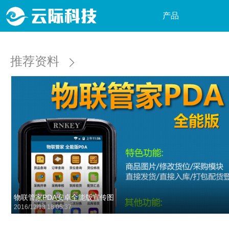
产品
物
最新推荐
推荐资料
软
硬件产品
快
软件产品
P
P
W
P
行
物联管家PDA安卓全能版宣传图
2016/12/13 18:05:37
自
P